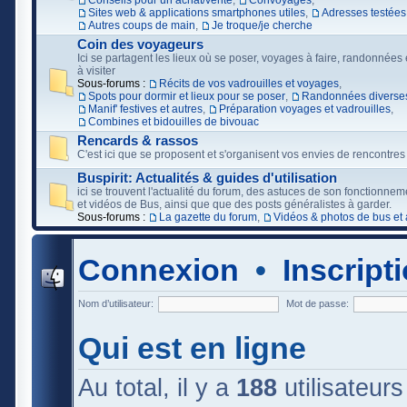
Conseils pour un achat/vente
,
Convoyages
,
Sites web & applications smartphones utiles
,
Adresses testées
Autres coups de main
,
Je troque/je cherche
Coin des voyageurs
Ici se partagent les lieux où se poser, voyages à faire, randonnées e
à visiter
Sous-forums :
Récits de vos vadrouilles et voyages
,
Spots pour dormir et lieux pour se poser
,
Randonnées diverses
Manif' festives et autres
,
Préparation voyages et vadrouilles
,
Combines et bidouilles de bivouac
Rencards & rassos
C'est ici que se proposent et s'organisent vos envies de rencontres
Buspirit: Actualités & guides d'utilisation
ici se trouvent l'actualité du forum, des astuces de son fonctionne
et vidéos de Bus, ainsi que que des posts généralistes à garder.
Sous-forums :
La gazette du forum
,
Vidéos & photos de bus et 
Connexion
•
Inscript
Nom d’utilisateur:
Mot de passe:
Qui est en ligne
Au total, il y a
188
utilisateurs 