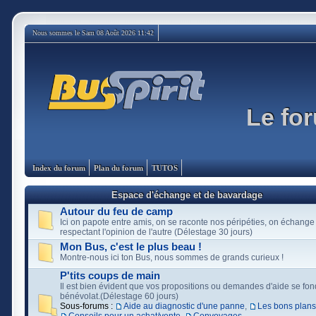
Nous sommes le Sam 08 Août 2026 11:42
Le for
Index du forum
Plan du forum
TUTOS
Espace d'échange et de bavardage
Autour du feu de camp
Ici on papote entre amis, on se raconte nos péripéties, on échange
respectant l'opinion de l'autre (Délestage 30 jours)
Mon Bus, c'est le plus beau !
Montre-nous ici ton Bus, nous sommes de grands curieux !
P'tits coups de main
Il est bien évident que vos propositions ou demandes d'aide se fon
bénévolat.(Délestage 60 jours)
Sous-forums :
Aide au diagnostic d'une panne
,
Les bons plans