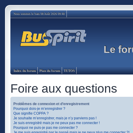
Nous sommes le Sam 08 Août 2026 09:48
Le for
Index du forum
Plan du forum
TUTOS
Foire aux questions
Problèmes de connexion et d’enregistrement
Pourquoi dois-je m’enregistrer ?
Que signifie COPPA ?
Je souhaite m’enregistrer, mais je n’y parviens pas !
Je suis enregistré mais je ne peux pas me connecter !
Pourquoi ne puis-je pas me connecter ?
Je me suis enregistré par le passé mais je ne peux plus me connecter ?!