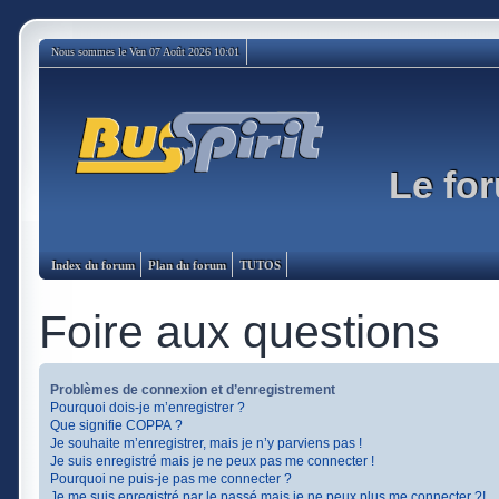
Nous sommes le Ven 07 Août 2026 10:01
Le for
Index du forum
Plan du forum
TUTOS
Foire aux questions
Problèmes de connexion et d’enregistrement
Pourquoi dois-je m’enregistrer ?
Que signifie COPPA ?
Je souhaite m’enregistrer, mais je n’y parviens pas !
Je suis enregistré mais je ne peux pas me connecter !
Pourquoi ne puis-je pas me connecter ?
Je me suis enregistré par le passé mais je ne peux plus me connecter ?!