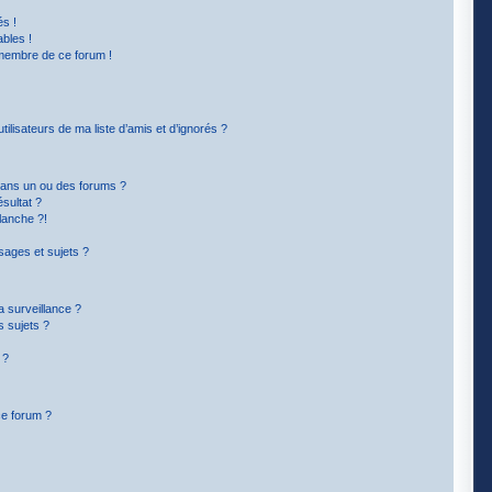
s !
bles !
 membre de ce forum !
lisateurs de ma liste d’amis et d’ignorés ?
dans un ou des forums ?
sultat ?
lanche ?!
ages et sujets ?
la surveillance ?
s sujets ?
 ?
ce forum ?