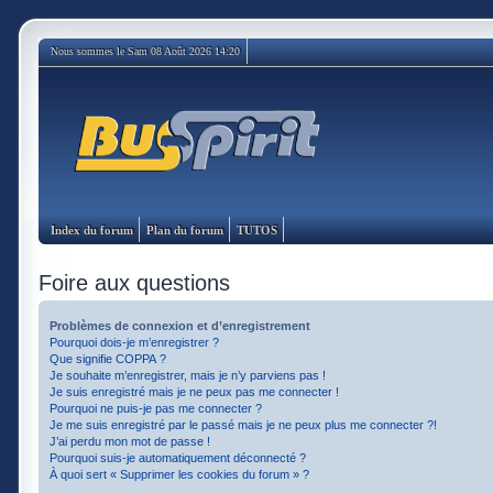
Nous sommes le Sam 08 Août 2026 14:20
Index du forum
Plan du forum
TUTOS
Foire aux questions
Problèmes de connexion et d’enregistrement
Pourquoi dois-je m’enregistrer ?
Que signifie COPPA ?
Je souhaite m’enregistrer, mais je n’y parviens pas !
Je suis enregistré mais je ne peux pas me connecter !
Pourquoi ne puis-je pas me connecter ?
Je me suis enregistré par le passé mais je ne peux plus me connecter ?!
J’ai perdu mon mot de passe !
Pourquoi suis-je automatiquement déconnecté ?
À quoi sert « Supprimer les cookies du forum » ?