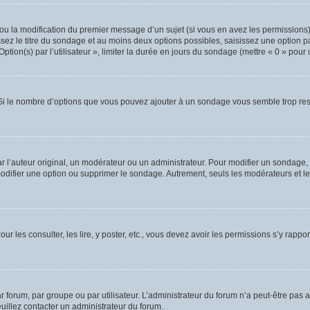
t ou la modification du premier message d’un sujet (si vous en avez les permissions)
sez le titre du sondage et au moins deux options possibles, saisissez une option 
ion(s) par l’utilisateur », limiter la durée en jours du sondage (mettre « 0 » pour un
. Si le nombre d’options que vous pouvez ajouter à un sondage vous semble trop rest
’auteur original, un modérateur ou un administrateur. Pour modifier un sondage, 
modifier une option ou supprimer le sondage. Autrement, seuls les modérateurs et le
ur les consulter, les lire, y poster, etc., vous devez avoir les permissions s’y rap
forum, par groupe ou par utilisateur. L’administrateur du forum n’a peut-être pas a
euillez contacter un administrateur du forum.