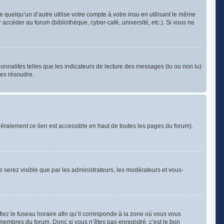
uelqu’un d’autre utilise votre compte à votre insu en utilisant le même
accéder au forum (bibliothèque, cyber-café, université, etc.). Si vous ne
onnalités telles que les indicateurs de lecture des messages (lu ou non lu)
les résoudre.
éralement ce lien est accessible en haut de toutes les pages du forum).
ne serez visible que par les administrateurs, les modérateurs et vous-
iez le fuseau horaire afin qu’il corresponde à la zone où vous vous
 membres du forum. Donc si vous n’êtes pas enregistré, c’est le bon