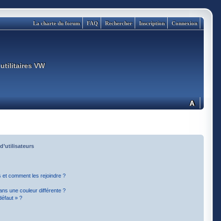
La charte du forum
FAQ
Rechercher
Inscription
Connexion
utilitaires VW
d’utilisateurs
rs et comment les rejoindre ?
ns une couleur différente ?
défaut » ?