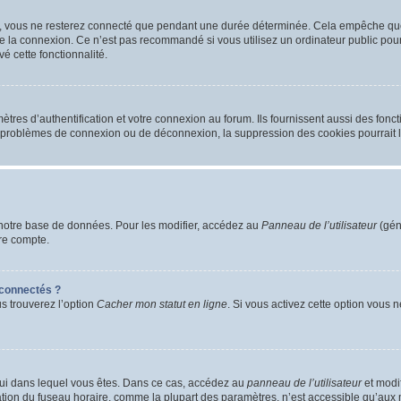
, vous ne resterez connecté que pendant une durée déterminée. Cela empêche que q
e la connexion. Ce n’est pas recommandé si vous utilisez un ordinateur public pour 
é cette fonctionnalité.
es d’authentification et votre connexion au forum. Ils fournissent aussi des foncti
es problèmes de connexion ou de déconnexion, la suppression des cookies pourrait 
notre base de données. Pour les modifier, accédez au
Panneau de l’utilisateur
(gén
re compte.
connectés ?
us trouverez l’option
Cacher mon statut en ligne
. Si vous activez cette option vous 
 celui dans lequel vous êtes. Dans ce cas, accédez au
panneau de l’utilisateur
et modif
cation du fuseau horaire, comme la plupart des paramètres, n’est accessible qu’aux