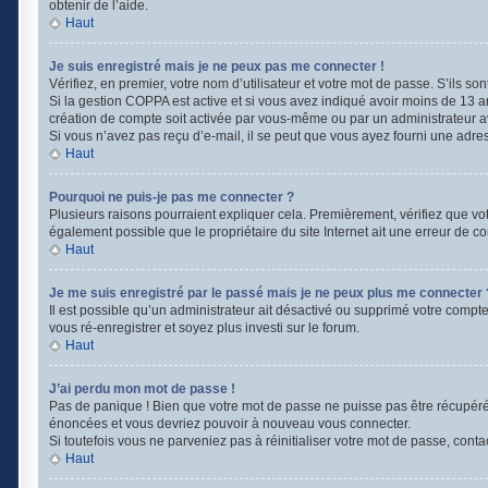
obtenir de l’aide.
Haut
Je suis enregistré mais je ne peux pas me connecter !
Vérifiez, en premier, votre nom d’utilisateur et votre mot de passe. S’ils sont 
Si la gestion COPPA est active et si vous avez indiqué avoir moins de 13 a
création de compte soit activée par vous-même ou par un administrateur ava
Si vous n’avez pas reçu d’e-mail, il se peut que vous ayez fourni une adresse
Haut
Pourquoi ne puis-je pas me connecter ?
Plusieurs raisons pourraient expliquer cela. Premièrement, vérifiez que votr
également possible que le propriétaire du site Internet ait une erreur de con
Haut
Je me suis enregistré par le passé mais je ne peux plus me connecter 
Il est possible qu’un administrateur ait désactivé ou supprimé votre compte
vous ré-enregistrer et soyez plus investi sur le forum.
Haut
J’ai perdu mon mot de passe !
Pas de panique ! Bien que votre mot de passe ne puisse pas être récupéré, i
énoncées et vous devriez pouvoir à nouveau vous connecter.
Si toutefois vous ne parveniez pas à réinitialiser votre mot de passe, cont
Haut