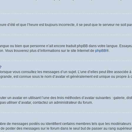
ure d’été et que l’heure est toujours incorrecte, il se peut que le serveur ne soit p
re langue ou bien que personne n’ait encore traduit phpBB dans votre langue. Essaye
on. Vous trouverez plus d’informations sur le site Internet de
phpBB
®.
?
 lorsque vous consultez les messages d’un sujet. L’une d’elles peut être associée 
s grande, est connue sous le nom d’avatar et généralement est unique ou propre 
uter un avatar en utilisant l’une des trois méthodes d’avatar suivantes : galerie, di
pas utiliser d’avatar, contactez un administrateur du forum.
ombre de messages postés ou identifient certains membres tels que les modérateurs
tez de poster des messages sur le forum dans le seul but de passer au rang supérieur.