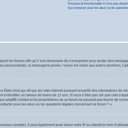
Pourquoi la fonctionnalité X n’est pas dispon
Qui contacter pour les abus ou les questio
iguré les forums afin qu’il soit nécessaire de s’enregistrer pour poster des message
rs personnalisés, la messagerie privée, l’envoi d’e-mails aux autres membres, l’ad
ux États-Unis qui dit que les sites Internet pouvant recueillir des informations de 
ant d’identifier un mineur de moins de 13 ans. Si vous n’êtes pas sûr que cela s’app
z que phpBB Limited et les propriétaires de ce forum ne peuvent pas fournir de conse
contacter pour les abus ou les questions légales concernant ce forum ? ».
nouveaux comptes. Il peut également avoir banni votre IP ou interdit le nom d’utilis