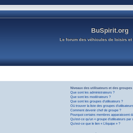
BuSpirit.org
Le forum des véhicules de loisirs et 
Niveaux des utilisateurs et des groupes 
Que sont les administrateurs ?
Que sont les modérateurs ?
Que sont les groupes d’utilisateurs ?
Où trouver la liste des groupes d’utilisateu
Comment devenir chef de groupe ?
Pourquoi certains membres apparaissent da
Qu’est-ce qu’un « groupe d’utilisateurs par 
Qu’est-ce que le lien « L’équipe » ?