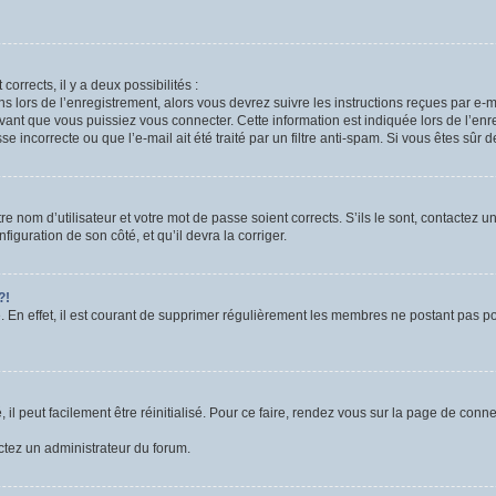
corrects, il y a deux possibilités :
ns lors de l’enregistrement, alors vous devrez suivre les instructions reçues par e
nt que vous puissiez vous connecter. Cette information est indiquée lors de l’enre
 incorrecte ou que l’e-mail ait été traité par un filtre anti-spam. Si vous êtes sûr 
e nom d’utilisateur et votre mot de passe soient corrects. S’ils le sont, contactez u
figuration de son côté, et qu’il devra la corriger.
?!
. En effet, il est courant de supprimer régulièrement les membres ne postant pas pou
l peut facilement être réinitialisé. Pour ce faire, rendez vous sur la page de conn
actez un administrateur du forum.