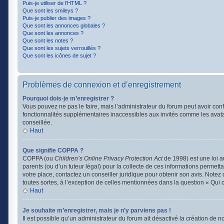
Puis-je utiliser de l’HTML ?
Que sont les smileys ?
Puis-je publier des images ?
Que sont les annonces globales ?
Que sont les annonces ?
Que sont les notes ?
Que sont les sujets verrouillés ?
Que sont les icônes de sujet ?
Problèmes de connexion et d’enregistrement
Pourquoi dois-je m’enregistrer ?
Vous pouvez ne pas le faire, mais l’administrateur du forum peut avoir conf
fonctionnalités supplémentaires inaccessibles aux invités comme les avata
conseillée.
Haut
Que signifie COPPA ?
COPPA (ou
Children’s Online Privacy Protection Act
de 1998) est une loi a
parents (ou d’un tuteur légal) pour la collecte de ces informations permett
votre place, contactez un conseiller juridique pour obtenir son avis. Note
toutes sortes, à l’exception de celles mentionnées dans la question « Qui 
Haut
Je souhaite m’enregistrer, mais je n’y parviens pas !
Il est possible qu’un administrateur du forum ait désactivé la création de 