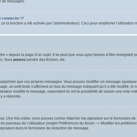
ur de messages.
 connecter !?
 la fonction a été activée par l’administrateur). Ceci pour empêcher l’utilisation ma
 » depuis la page d’un sujet. Il se peut que vous ayez besoin d’être enregistré po
ts, Vous
pouvez
joindre des fichiers, etc.
 supprimer que vos propres messages. Vous pouvez modifier un message (quelquefoi
un petit texte s’affichera en bas du message indiquant qu’il a été modifié, le nomb
ateur modifie le message, cependant ils ont la possibilité de laisser une note indiq
 y a répondu.
teur. Une fois créée, vous pouvez cocher
Attacher ma signature
sur le formulaire de
 du panneau de l’utilisateur (onglet
Préférences du forum --> Modifier les préfére
signature
dans le formulaire de rédaction de message.