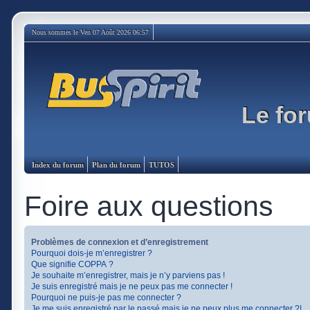
Nous sommes le Ven 07 Août 2026 06:57
Le for
Index du forum
Plan du forum
TUTOS
Foire aux questions
Problèmes de connexion et d’enregistrement
Pourquoi dois-je m’enregistrer ?
Que signifie COPPA ?
Je souhaite m’enregistrer, mais je n’y parviens pas !
Je suis enregistré mais je ne peux pas me connecter !
Pourquoi ne puis-je pas me connecter ?
Je me suis enregistré par le passé mais je ne peux plus me connecter ?!