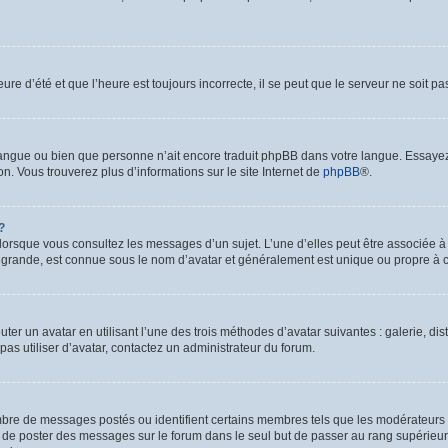
ure d’été et que l’heure est toujours incorrecte, il se peut que le serveur ne soit p
re langue ou bien que personne n’ait encore traduit phpBB dans votre langue. Essaye
on. Vous trouverez plus d’informations sur le site Internet de
phpBB
®.
?
 lorsque vous consultez les messages d’un sujet. L’une d’elles peut être associée 
s grande, est connue sous le nom d’avatar et généralement est unique ou propre 
uter un avatar en utilisant l’une des trois méthodes d’avatar suivantes : galerie, di
pas utiliser d’avatar, contactez un administrateur du forum.
ombre de messages postés ou identifient certains membres tels que les modérateurs
tez de poster des messages sur le forum dans le seul but de passer au rang supérieur.