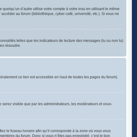
uelqu’un d’autre utilise votre compte à votre insu en utilisant le même
accéder au forum (bibliothèque, cyber-café, université, etc.). Si vous ne
onnalités telles que les indicateurs de lecture des messages (lu ou non lu)
les résoudre.
éralement ce lien est accessible en haut de toutes les pages du forum).
ne serez visible que par les administrateurs, les modérateurs et vous-
iez le fuseau horaire afin qu’il corresponde à la zone où vous vous
 membres du forum. Donc si vous n’êtes pas enregistré, c’est le bon