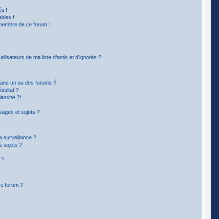
s !
bles !
 membre de ce forum !
lisateurs de ma liste d’amis et d’ignorés ?
dans un ou des forums ?
sultat ?
lanche ?!
ages et sujets ?
la surveillance ?
s sujets ?
 ?
ce forum ?