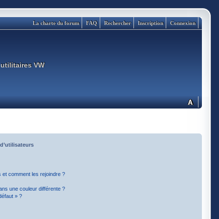
La charte du forum
FAQ
Rechercher
Inscription
Connexion
utilitaires VW
d’utilisateurs
rs et comment les rejoindre ?
ns une couleur différente ?
défaut » ?