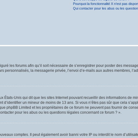
Pourquoi la fonctionnalité X n’est pas dispon
Qui contacter pour les abus ou les questio
iguré les forums afin qu’il soit nécessaire de s’enregistrer pour poster des message
rs personnalisés, la messagerie privée, l’envoi d’e-mails aux autres membres, l’ad
ux États-Unis qui dit que les sites Internet pouvant recueillir des informations de 
ant d’identifier un mineur de moins de 13 ans. Si vous n’êtes pas sûr que cela s’app
z que phpBB Limited et les propriétaires de ce forum ne peuvent pas fournir de conse
contacter pour les abus ou les questions légales concernant ce forum ? ».
nouveaux comptes. Il peut également avoir banni votre IP ou interdit le nom d’utilis