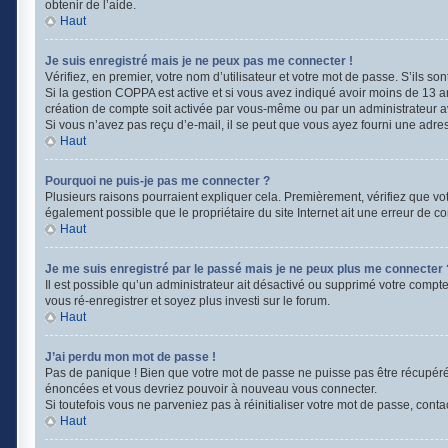
obtenir de l’aide.
Haut
Je suis enregistré mais je ne peux pas me connecter !
Vérifiez, en premier, votre nom d’utilisateur et votre mot de passe. S’ils sont 
Si la gestion COPPA est active et si vous avez indiqué avoir moins de 13 a
création de compte soit activée par vous-même ou par un administrateur ava
Si vous n’avez pas reçu d’e-mail, il se peut que vous ayez fourni une adresse
Haut
Pourquoi ne puis-je pas me connecter ?
Plusieurs raisons pourraient expliquer cela. Premièrement, vérifiez que votr
également possible que le propriétaire du site Internet ait une erreur de con
Haut
Je me suis enregistré par le passé mais je ne peux plus me connecter 
Il est possible qu’un administrateur ait désactivé ou supprimé votre compte
vous ré-enregistrer et soyez plus investi sur le forum.
Haut
J’ai perdu mon mot de passe !
Pas de panique ! Bien que votre mot de passe ne puisse pas être récupéré, i
énoncées et vous devriez pouvoir à nouveau vous connecter.
Si toutefois vous ne parveniez pas à réinitialiser votre mot de passe, cont
Haut