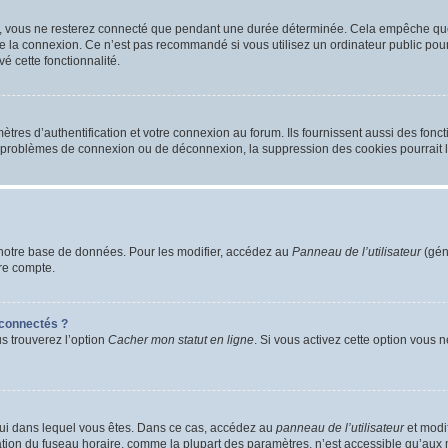
, vous ne resterez connecté que pendant une durée déterminée. Cela empêche que q
e la connexion. Ce n’est pas recommandé si vous utilisez un ordinateur public pour 
é cette fonctionnalité.
es d’authentification et votre connexion au forum. Ils fournissent aussi des foncti
es problèmes de connexion ou de déconnexion, la suppression des cookies pourrait 
notre base de données. Pour les modifier, accédez au
Panneau de l’utilisateur
(gén
re compte.
connectés ?
us trouverez l’option
Cacher mon statut en ligne
. Si vous activez cette option vous 
 celui dans lequel vous êtes. Dans ce cas, accédez au
panneau de l’utilisateur
et modif
cation du fuseau horaire, comme la plupart des paramètres, n’est accessible qu’aux