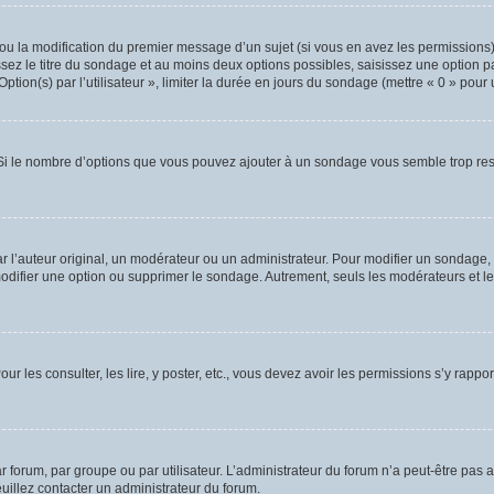
t ou la modification du premier message d’un sujet (si vous en avez les permissions)
sez le titre du sondage et au moins deux options possibles, saisissez une option 
ion(s) par l’utilisateur », limiter la durée en jours du sondage (mettre « 0 » pour un
. Si le nombre d’options que vous pouvez ajouter à un sondage vous semble trop rest
’auteur original, un modérateur ou un administrateur. Pour modifier un sondage, 
modifier une option ou supprimer le sondage. Autrement, seuls les modérateurs et le
ur les consulter, les lire, y poster, etc., vous devez avoir les permissions s’y rap
forum, par groupe ou par utilisateur. L’administrateur du forum n’a peut-être pas a
euillez contacter un administrateur du forum.