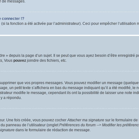
ur de messages.
 connecter !?
 la fonction a été activée par l’administrateur). Ceci pour empêcher l’utilisation ma
 » depuis la page d’un sujet. Il se peut que vous ayez besoin d’être enregistré po
ts, Vous
pouvez
joindre des fichiers, etc.
 supprimer que vos propres messages. Vous pouvez modifier un message (quelquefoi
un petit texte s’affichera en bas du message indiquant qu’il a été modifié, le nomb
ateur modifie le message, cependant ils ont la possibilité de laisser une note indiq
 y a répondu.
teur. Une fois créée, vous pouvez cocher
Attacher ma signature
sur le formulaire de
 du panneau de l’utilisateur (onglet
Préférences du forum --> Modifier les préfére
signature
dans le formulaire de rédaction de message.