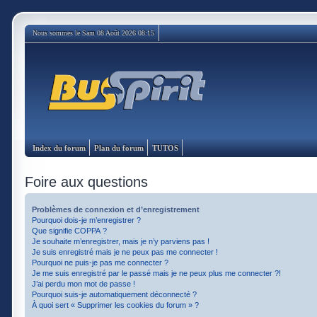
Nous sommes le Sam 08 Août 2026 08:15
Index du forum
Plan du forum
TUTOS
Foire aux questions
Problèmes de connexion et d’enregistrement
Pourquoi dois-je m’enregistrer ?
Que signifie COPPA ?
Je souhaite m’enregistrer, mais je n’y parviens pas !
Je suis enregistré mais je ne peux pas me connecter !
Pourquoi ne puis-je pas me connecter ?
Je me suis enregistré par le passé mais je ne peux plus me connecter ?!
J’ai perdu mon mot de passe !
Pourquoi suis-je automatiquement déconnecté ?
À quoi sert « Supprimer les cookies du forum » ?