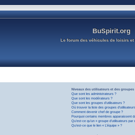
BuSpirit.org
Le forum des véhicules de loisirs et 
Niveaux des utilisateurs et des groupes 
Que sont les administrateurs ?
Que sont les modérateurs ?
Que sont les groupes d’utilisateurs ?
Où trouver la liste des groupes d’utilisateu
Comment devenir chef de groupe ?
Pourquoi certains membres apparaissent da
Qu’est-ce qu’un « groupe d’utilisateurs par 
Qu’est-ce que le lien « L’équipe » ?