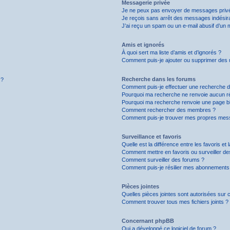
Messagerie privée
Je ne peux pas envoyer de messages privé
Je reçois sans arrêt des messages indésira
J’ai reçu un spam ou un e-mail abusif d’un
Amis et ignorés
À quoi sert ma liste d’amis et d’ignorés ?
Comment puis-je ajouter ou supprimer des uti
Recherche dans les forums
!?
Comment puis-je effectuer une recherche 
Pourquoi ma recherche ne renvoie aucun ré
Pourquoi ma recherche renvoie une page b
Comment rechercher des membres ?
Comment puis-je trouver mes propres mess
Surveillance et favoris
Quelle est la différence entre les favoris et 
Comment mettre en favoris ou surveiller de
Comment surveiller des forums ?
Comment puis-je résilier mes abonnements
Pièces jointes
Quelles pièces jointes sont autorisées sur 
Comment trouver tous mes fichiers joints ?
Concernant phpBB
Qui a développé ce logiciel de forum ?