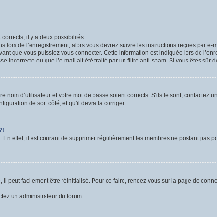
corrects, il y a deux possibilités :
ns lors de l’enregistrement, alors vous devrez suivre les instructions reçues par e
nt que vous puissiez vous connecter. Cette information est indiquée lors de l’enre
 incorrecte ou que l’e-mail ait été traité par un filtre anti-spam. Si vous êtes sûr 
e nom d’utilisateur et votre mot de passe soient corrects. S’ils le sont, contactez u
figuration de son côté, et qu’il devra la corriger.
?!
. En effet, il est courant de supprimer régulièrement les membres ne postant pas pou
l peut facilement être réinitialisé. Pour ce faire, rendez vous sur la page de conn
actez un administrateur du forum.