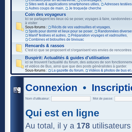
Conseils pour un achat/vente
,
Convoyages
,
Sites web & applications smartphones utiles
,
Adresses testées
Autres coups de main
,
Je troque/je cherche
Coin des voyageurs
Ici se partagent les lieux où se poser, voyages à faire, randonnées e
à visiter
Sous-forums :
Récits de vos vadrouilles et voyages
,
Spots pour dormir et lieux pour se poser
,
Randonnées diverses
Manif' festives et autres
,
Préparation voyages et vadrouilles
,
Combines et bidouilles de bivouac
Rencards & rassos
C'est ici que se proposent et s'organisent vos envies de rencontres
Buspirit: Actualités & guides d'utilisation
ici se trouvent l'actualité du forum, des astuces de son fonctionne
et vidéos de Bus, ainsi que que des posts généralistes à garder.
Sous-forums :
La gazette du forum
,
Vidéos & photos de bus et 
Connexion
•
Inscript
Nom d’utilisateur:
Mot de passe:
Qui est en ligne
Au total, il y a
178
utilisateurs 