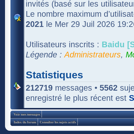
invités (basé sur les utilisate
Le nombre maximum d’utilisat
2021
le Mer 29 Juil 2026 19:2
Utilisateurs inscrits :
Baidu [S
Légende :
Administrateurs
,
Mo
Statistiques
212719
messages •
5562
suje
enregistré le plus récent est
S
Voir mes messages
Index du forum
Consulter les sujets actifs