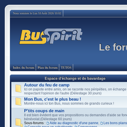
Nous sommes le Lun 10 Août 2026 10:02
Le for
Index du forum
Plan du forum
TUTOS
Espace d'échange et de bavardage
Autour du feu de camp
Ici on papote entre amis, on se raconte nos péripéties, on échange
respectant l'opinion de l'autre (Délestage 30 jours)
Mon Bus, c'est le plus beau !
Montre-nous ici ton Bus, nous sommes de grands curieux !
P'tits coups de main
Il est bien évident que vos propositions ou demandes d'aide se fon
bénévolat.(Délestage 60 jours)
Sous-forums :
Aide au diagnostic d'une panne
,
Les bons plans