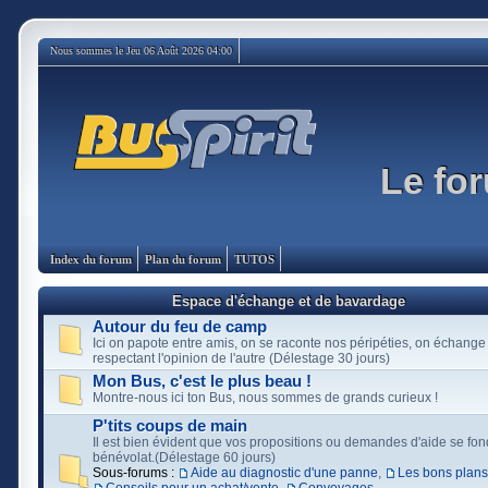
Nous sommes le Jeu 06 Août 2026 04:00
Le for
Index du forum
Plan du forum
TUTOS
Espace d'échange et de bavardage
Autour du feu de camp
Ici on papote entre amis, on se raconte nos péripéties, on échange
respectant l'opinion de l'autre (Délestage 30 jours)
Mon Bus, c'est le plus beau !
Montre-nous ici ton Bus, nous sommes de grands curieux !
P'tits coups de main
Il est bien évident que vos propositions ou demandes d'aide se fon
bénévolat.(Délestage 60 jours)
Sous-forums :
Aide au diagnostic d'une panne
,
Les bons plans