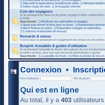
Conseils pour un achat/vente
,
Convoyages
,
Sites web & applications smartphones utiles
,
Adresses testées
Autres coups de main
,
Je troque/je cherche
Coin des voyageurs
Ici se partagent les lieux où se poser, voyages à faire, randonnées e
à visiter
Sous-forums :
Récits de vos vadrouilles et voyages
,
Spots pour dormir et lieux pour se poser
,
Randonnées diverses
Manif' festives et autres
,
Préparation voyages et vadrouilles
,
Combines et bidouilles de bivouac
Rencards & rassos
C'est ici que se proposent et s'organisent vos envies de rencontres
Buspirit: Actualités & guides d'utilisation
ici se trouvent l'actualité du forum, des astuces de son fonctionne
et vidéos de Bus, ainsi que que des posts généralistes à garder.
Sous-forums :
La gazette du forum
,
Vidéos & photos de bus et 
Connexion
•
Inscript
Nom d’utilisateur:
Mot de passe:
Qui est en ligne
Au total, il y a
403
utilisateurs 