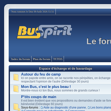
Nous sommes le Dim 09 Août 2026 15:51
Le for
Index du forum
Plan du forum
TUTOS
Espace d'échange et de bavardage
Autour du feu de camp
Ici on papote entre amis, on se raconte nos péripéties, on échange
respectant l'opinion de l'autre (Délestage 30 jours)
Mon Bus, c'est le plus beau !
Montre-nous ici ton Bus, nous sommes de grands curieux !
P'tits coups de main
Il est bien évident que vos propositions ou demandes d'aide se fon
bénévolat.(Délestage 60 jours)
Sous-forums :
Aide au diagnostic d'une panne
,
Les bons plans