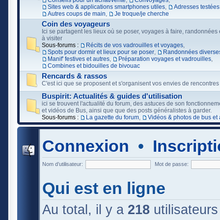
Conseils pour un achat/vente
,
Convoyages
,
Sites web & applications smartphones utiles
,
Adresses testées
Autres coups de main
,
Je troque/je cherche
Coin des voyageurs
Ici se partagent les lieux où se poser, voyages à faire, randonnées e
à visiter
Sous-forums :
Récits de vos vadrouilles et voyages
,
Spots pour dormir et lieux pour se poser
,
Randonnées diverses
Manif' festives et autres
,
Préparation voyages et vadrouilles
,
Combines et bidouilles de bivouac
Rencards & rassos
C'est ici que se proposent et s'organisent vos envies de rencontres
Buspirit: Actualités & guides d'utilisation
ici se trouvent l'actualité du forum, des astuces de son fonctionne
et vidéos de Bus, ainsi que que des posts généralistes à garder.
Sous-forums :
La gazette du forum
,
Vidéos & photos de bus et 
Connexion
•
Inscript
Nom d’utilisateur:
Mot de passe:
Qui est en ligne
Au total, il y a
218
utilisateurs 