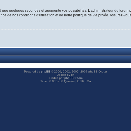
d que quelques secondes et augmente vos possibilités. L’administrateur du forum p
ce de nos conditions d’utilisation et de notre politique de vie privée. Assurez-vous
Powered by
phpBB
© 2000, 2002, 2005, 2007 phpBB Group
Design by pit
Traduit par
phpBB-fr.com
Time : 0.055s | 8 Queries | GZIP : On