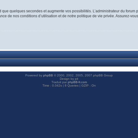
d que quelques secondes et augmente vos possibilités. L’administrateur du forum p
ce de nos conditions d’utilisation et de notre politique de vie privée. Assurez-vous
Powered by
phpBB
© 2000, 2002, 2005, 2007 phpBB Group
Design by pit
Traduit par
phpBB-fr.com
Time : 0.042s | 8 Queries | GZIP : On