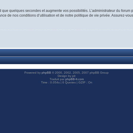
d que quelques secondes et augmente vos possibilités. L’administrateur du forum p
ce de nos conditions d’utilisation et de notre politique de vie privée. Assurez-vous
Powered by
phpBB
© 2000, 2002, 2005, 2007 phpBB Group
Design by pit
Traduit par
phpBB-fr.com
Time : 0.054s | 6 Queries | GZIP : On