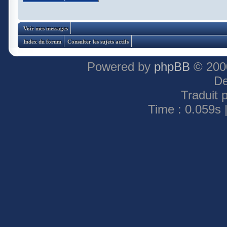
Voir mes messages
Index du forum
Consulter les sujets actifs
Powered by
phpBB
© 2000
De
Traduit 
Time : 0.059s 