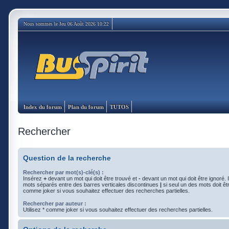
Nous sommes le Jeu 06 Août 2026 10:22
Index du forum
Plan du forum
TUTOS
Rechercher
Question de la recherche
Rechercher par mot(s)-clé(s) :
Insérez
+
devant un mot qui doit être trouvé et
-
devant un mot qui doit être ignoré. 
mots séparés entre des barres verticales discontinues
|
si seul un des mots doit êtr
comme joker si vous souhaitez effectuer des recherches partielles.
Rechercher par auteur :
Utilisez * comme joker si vous souhaitez effectuer des recherches partielles.