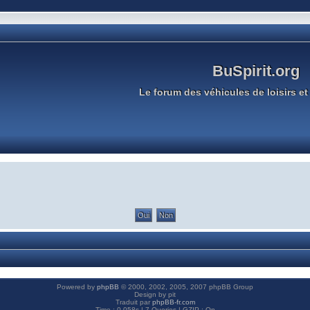
BuSpirit.org
Le forum des véhicules de loisirs et 
Powered by
phpBB
© 2000, 2002, 2005, 2007 phpBB Group
Design by pit
Traduit par
phpBB-fr.com
Time : 0.058s | 7 Queries | GZIP : On