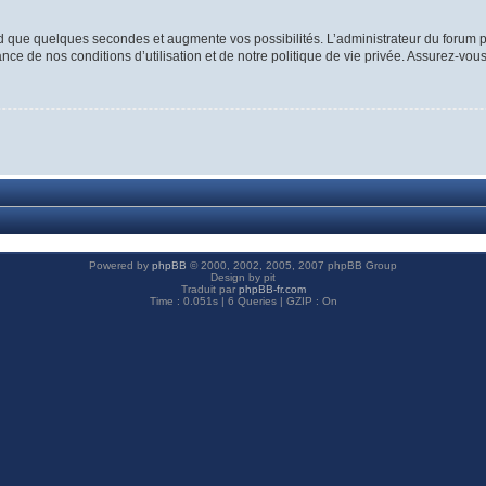
d que quelques secondes et augmente vos possibilités. L’administrateur du forum p
ce de nos conditions d’utilisation et de notre politique de vie privée. Assurez-vous
Powered by
phpBB
© 2000, 2002, 2005, 2007 phpBB Group
Design by pit
Traduit par
phpBB-fr.com
Time : 0.051s | 6 Queries | GZIP : On