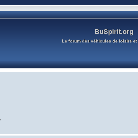
BuSpirit.org
Le forum des véhicules de loisirs et 
n