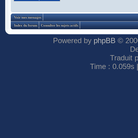
Voir mes messages
Index du forum
Consulter les sujets actifs
Powered by
phpBB
© 2000
De
Traduit 
Time : 0.059s 