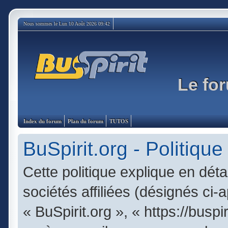
Nous sommes le Lun 10 Août 2026 09:42
Le for
Index du forum
Plan du forum
TUTOS
BuSpirit.org - Politique
Cette politique explique en dét
sociétés affiliées (désignés ci-
« BuSpirit.org », « https://busp