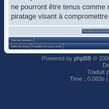
ne pourront être tenus comme 
piratage visant à compromettre
Voir mes messages
Index du forum
Consulter les sujets actifs
Powered by
phpBB
© 2000
De
Traduit 
Time : 0.083s |