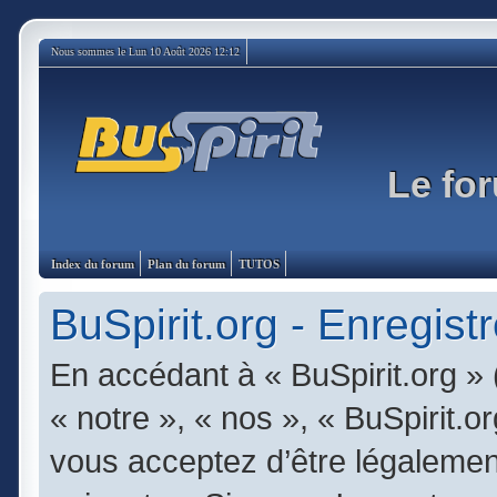
Nous sommes le Lun 10 Août 2026 12:12
Le for
Index du forum
Plan du forum
TUTOS
BuSpirit.org - Enregist
En accédant à « BuSpirit.org » 
« notre », « nos », « BuSpirit.or
vous acceptez d’être légalemen