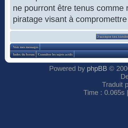
ne pourront être tenus comme 
piratage visant à compromettre
Voir mes messages
Index du forum
Consulter les sujets actifs
Powered by
phpBB
© 2000
De
Traduit 
Time : 0.065s 