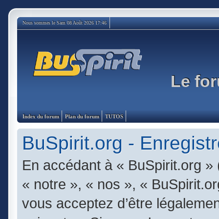
Nous sommes le Sam 08 Août 2026 17:46
Le for
Index du forum
Plan du forum
TUTOS
BuSpirit.org - Enregist
En accédant à « BuSpirit.org » 
« notre », « nos », « BuSpirit.or
vous acceptez d’être légalemen