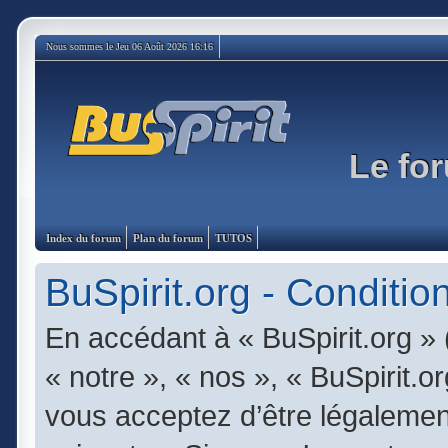
Nous sommes le Jeu 06 Août 2026 16:16
Le for
Index du forum
Plan du forum
TUTOS
BuSpirit.org - Condition
En accédant à « BuSpirit.org » 
« notre », « nos », « BuSpirit.or
vous acceptez d’être légalemen