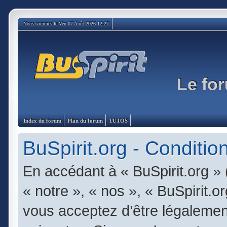
Nous sommes le Ven 07 Août 2026 12:27
Le for
Index du forum
Plan du forum
TUTOS
BuSpirit.org - Condition
En accédant à « BuSpirit.org » 
« notre », « nos », « BuSpirit.or
vous acceptez d’être légalemen