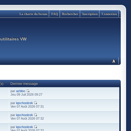
La charte du forum
FAQ
Rechercher
Inscription
Connexion
utilitaires VW
s)
Dernier message
par
azbloc
Jeu 09 Juil 2026 09:27
par
iqschoolzek
Ven 07 Août 2026 07:31
par
iqschoolzek
Ven 07 Août 2026 07:32
par
iqschoolzek
Ven 07 Août 2026 07:32