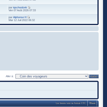
par
iqschoolzek
Ven 07 Août 2026 07:33
par
Alphonse H
Mar 12 Juil 2022 06:32
Aller à:
Haut
Les heures sont au format UTC