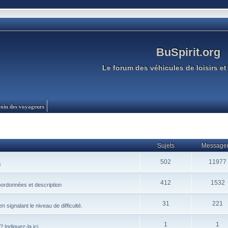
BuSpirit.org
Le forum des véhicules de loisirs et 
oin des voyageurs
Sujets
Message(
502
11977
s
412
1532
oordonnées et description
31
221
signalant le niveau de difficulté.
1
1
? Indiquez-la ici