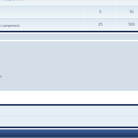
5
91
25
583
 en campement.
n