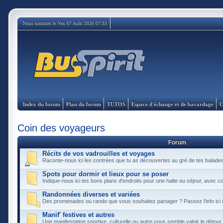
Nous sommes le Ven 07 Août 2026 07:33
Index du forum
Plan du forum
TUTOS
Espace d'échange et de bavardage
C
Coin des voyageurs
Forum
Récits de vos vadrouilles et voyages
Raconte-nous ici les contrées que tu as découvertes au gré de tes balade
Spots pour dormir et lieux pour se poser
Indique-nous ici tes bons plans d'endroits pour une halte ou séjour, avec c
Randonnées diverses et variées
Des promenades ou rando que vous souhaitez partager ? Passez l'info ici en 
Manif' festives et autres
Une manifestation sportive, culturelle ou autre vous semble valoir le détour 