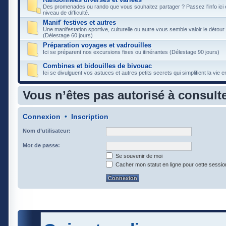
Des promenades ou rando que vous souhaitez partager ? Passez l'info ici e
niveau de difficulté.
Manif' festives et autres
Une manifestation sportive, culturelle ou autre vous semble valoir le détour 
(Délestage 60 jours)
Préparation voyages et vadrouilles
Ici se préparent nos excursions fixes ou itinérantes (Délestage 90 jours)
Combines et bidouilles de bivouac
Ici se divulguent vos astuces et autres petits secrets qui simplifient la vie
Vous n’êtes pas autorisé à consulte
Connexion
•
Inscription
Nom d’utilisateur:
Mot de passe:
Se souvenir de moi
Cacher mon statut en ligne pour cette sessio