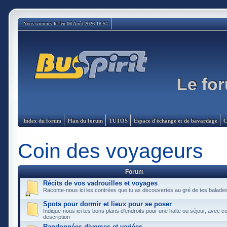
Nous sommes le Jeu 06 Août 2026 18:54
Le for
Index du forum
Plan du forum
TUTOS
Espace d'échange et de bavardage
C
Coin des voyageurs
Forum
Récits de vos vadrouilles et voyages
Raconte-nous ici les contrées que tu as découvertes au gré de tes balade
Spots pour dormir et lieux pour se poser
Indique-nous ici tes bons plans d'endroits pour une halte ou séjour, avec 
description
Randonnées diverses et variées