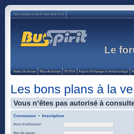
Nous sommes le Ven 07 Août 2026 17:32
Le for
Index du forum
Plan du forum
TUTOS
Espace d'échange et de bavardage
P
Les bons plans à la ve
Vous n’êtes pas autorisé à consulte
Connexion
•
Inscription
Nom d’utilisateur:
Mot de passe: