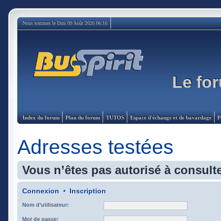
Nous sommes le Dim 09 Août 2026 06:16
Le for
Index du forum
Plan du forum
TUTOS
Espace d'échange et de bavardage
P
Adresses testées
Vous n’êtes pas autorisé à consulte
Connexion
•
Inscription
Nom d’utilisateur:
Mot de passe: