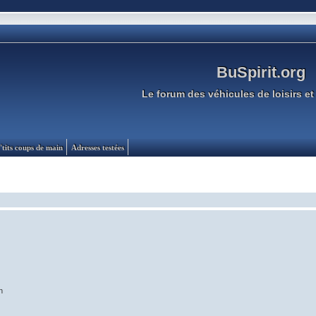
BuSpirit.org
Le forum des véhicules de loisirs et 
'tits coups de main
Adresses testées
n