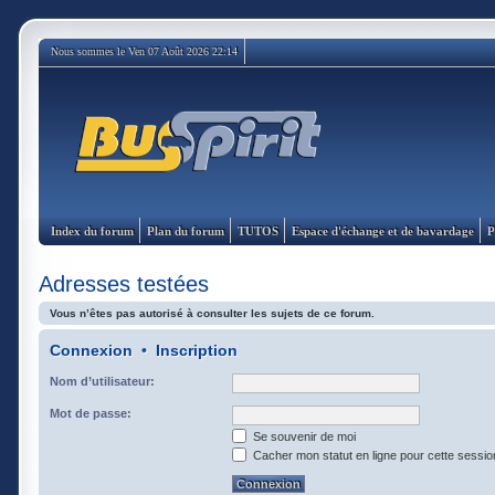
Nous sommes le Ven 07 Août 2026 22:14
Index du forum
Plan du forum
TUTOS
Espace d'échange et de bavardage
P
Adresses testées
Vous n’êtes pas autorisé à consulter les sujets de ce forum.
Connexion
•
Inscription
Nom d’utilisateur:
Mot de passe:
Se souvenir de moi
Cacher mon statut en ligne pour cette sessio