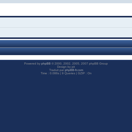
Powered by
phpBB
© 2000, 2002, 2005, 2007 phpBB Group
Design by pit
Traduit par
phpBB-fr.com
Time : 0.086s | 9 Queries | GZIP : On