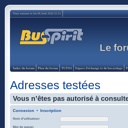
Nous sommes le Jeu 06 Août 2026 21:15
Le for
Index du forum
Plan du forum
TUTOS
Espace d'échange et de bavardage
P
Adresses testées
Vous n’êtes pas autorisé à consulte
Connexion
•
Inscription
Nom d’utilisateur:
Mot de passe: