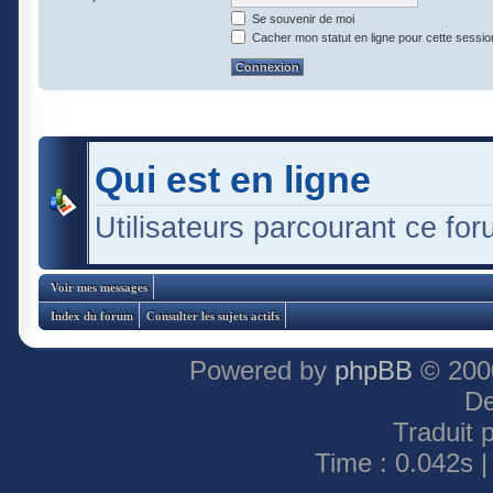
Se souvenir de moi
Cacher mon statut en ligne pour cette sessio
Qui est en ligne
Utilisateurs parcourant ce foru
Voir mes messages
Index du forum
Consulter les sujets actifs
Powered by
phpBB
© 2000
De
Traduit 
Time : 0.042s |