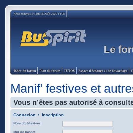
Nous sommes le Sam 08 Août 2026 14:58
Le for
Index du forum
Plan du forum
TUTOS
Espace d'échange et de bavardage
C
Manif' festives et autre
Vous n’êtes pas autorisé à consulte
Connexion
•
Inscription
Nom d’utilisateur:
Mot de passe: