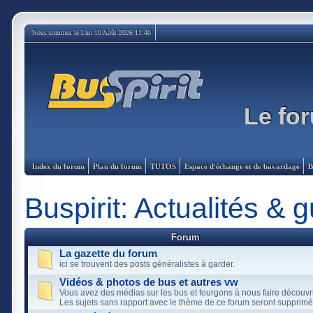
Nous sommes le Lun 10 Août 2026 11:40
Le for
Index du forum
Plan du forum
TUTOS
Espace d'échange et de bavardage
B
Buspirit: Actualités & g
Forum
La gazette du forum
ici se trouvent des posts généralistes à garder.
Vidéos & photos de bus et autres vw
Vous avez des médias sur les bus et fourgons à nous faire découvrir: 
Les sujets sans rapport avec le thème de ce forum seront supprimé