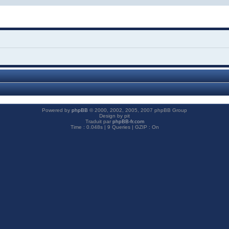
Powered by
phpBB
© 2000, 2002, 2005, 2007 phpBB Group
Design by pit
Traduit par
phpBB-fr.com
Time : 0.048s | 9 Queries | GZIP : On