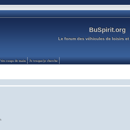
BuSpirit.org
Le forum des véhicules de loisirs et 
'tits coups de main
Je troque/je cherche
n