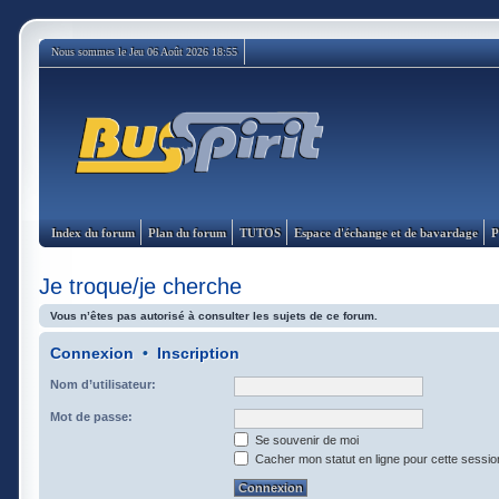
Nous sommes le Jeu 06 Août 2026 18:55
Index du forum
Plan du forum
TUTOS
Espace d'échange et de bavardage
P
Je troque/je cherche
Vous n’êtes pas autorisé à consulter les sujets de ce forum.
Connexion
•
Inscription
Nom d’utilisateur:
Mot de passe:
Se souvenir de moi
Cacher mon statut en ligne pour cette sessio