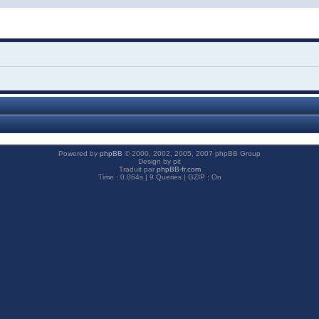
Powered by
phpBB
© 2000, 2002, 2005, 2007 phpBB Group
Design by pit
Traduit par
phpBB-fr.com
Time : 0.064s | 9 Queries | GZIP : On