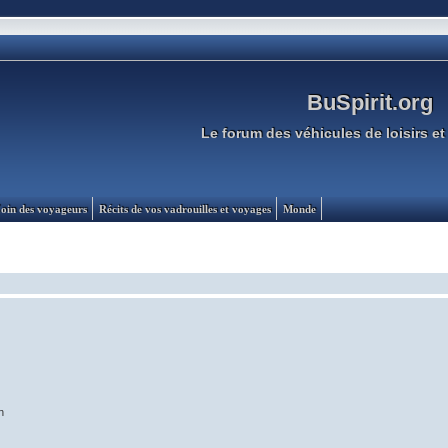
BuSpirit.org
Le forum des véhicules de loisirs et 
oin des voyageurs
Récits de vos vadrouilles et voyages
Monde
n