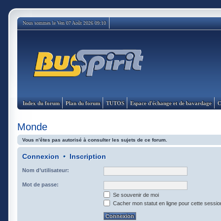
Nous sommes le Ven 07 Août 2026 09:10
Index du forum
Plan du forum
TUTOS
Espace d'échange et de bavardage
C
Monde
Vous n’êtes pas autorisé à consulter les sujets de ce forum.
Connexion
•
Inscription
Nom d’utilisateur:
Mot de passe:
Se souvenir de moi
Cacher mon statut en ligne pour cette sessio