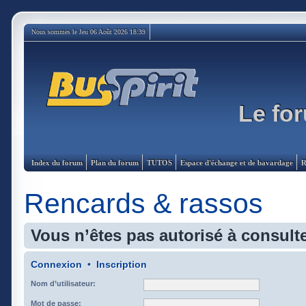
Nous sommes le Jeu 06 Août 2026 18:39
Le for
Index du forum
Plan du forum
TUTOS
Espace d'échange et de bavardage
R
Rencards & rassos
Vous n’êtes pas autorisé à consulte
Connexion
•
Inscription
Nom d’utilisateur:
Mot de passe: