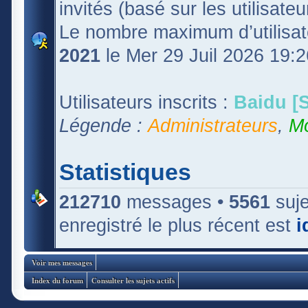
invités (basé sur les utilisate
Le nombre maximum d’utilisat
2021
le Mer 29 Juil 2026 19:2
Utilisateurs inscrits :
Baidu [S
Légende :
Administrateurs
,
Mo
Statistiques
212710
messages •
5561
suje
enregistré le plus récent est
i
Voir mes messages
Index du forum
Consulter les sujets actifs