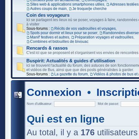
Conseils pour un achat/vente
,
Convoyages
,
Sites web & applications smartphones utiles
,
Adresses testées
Autres coups de main
,
Je troque/je cherche
Coin des voyageurs
Ici se partagent les lieux où se poser, voyages à faire, randonnées e
à visiter
Sous-forums :
Récits de vos vadrouilles et voyages
,
Spots pour dormir et lieux pour se poser
,
Randonnées diverses
Manif' festives et autres
,
Préparation voyages et vadrouilles
,
Combines et bidouilles de bivouac
Rencards & rassos
C'est ici que se proposent et s'organisent vos envies de rencontres
Buspirit: Actualités & guides d'utilisation
ici se trouvent l'actualité du forum, des astuces de son fonctionne
et vidéos de Bus, ainsi que que des posts généralistes à garder.
Sous-forums :
La gazette du forum
,
Vidéos & photos de bus et 
Connexion
•
Inscript
Nom d’utilisateur:
Mot de passe:
Qui est en ligne
Au total, il y a
176
utilisateurs 