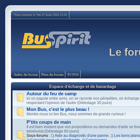
Nous sommes le Ven 07 Août 2026 15:05
Le for
Index du forum
Plan du forum
TUTOS
Espace d'échange et de bavardage
Autour du feu de camp
Ici on papote entre amis, on se raconte nos péripéties, on échange
respectant l'opinion de l'autre (Délestage 30 jours)
Mon Bus, c'est le plus beau !
Montre-nous ici ton Bus, nous sommes de grands curieux !
P'tits coups de main
Il est bien évident que vos propositions ou demandes d'aide se fon
bénévolat.(Délestage 60 jours)
Sous-forums :
Aide au diagnostic d'une panne
,
Les bons plans